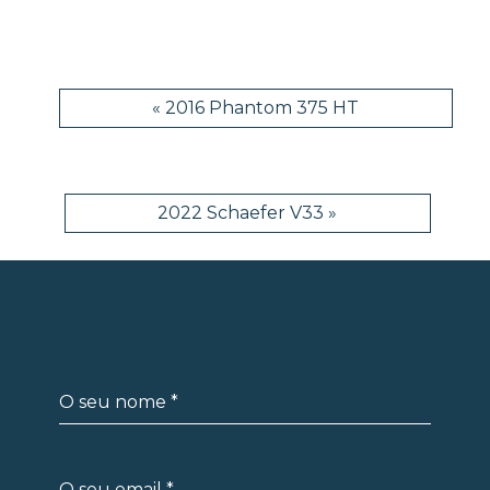
NAVEGAÇÃO
DE
« 2016 Phantom 375 HT
ARTIGOS
2022 Schaefer V33 »
O seu nome
*
O seu email
*