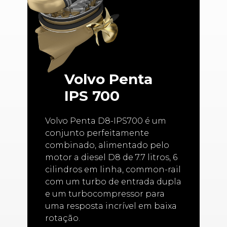
Volvo Penta
IPS 700
Volvo Penta D8-IPS700 é um
conjunto perfeitamente
combinado, alimentado pelo
motor a diesel D8 de 7.7 litros, 6
cilindros em linha, common-rail
com um turbo de entrada dupla
e um turbocompressor para
uma resposta incrível em baixa
rotação.