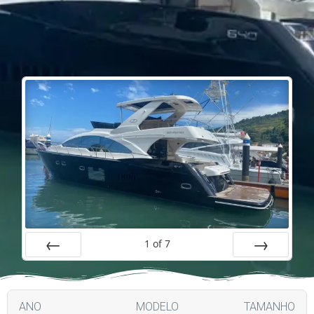
1
of
7
Prev
Next
ANO
MODELO
TAMANHO