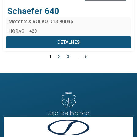
Schaefer 640
Motor 2 X VOLVO D13 900hp
HORAS
420
DETALHES
1
2
3
…
5