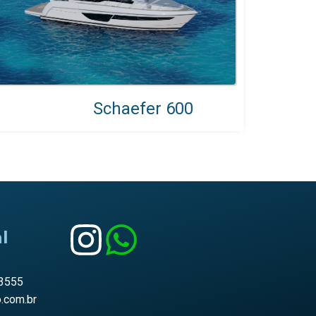
Schaefer 600
l
-3555
o.com.br