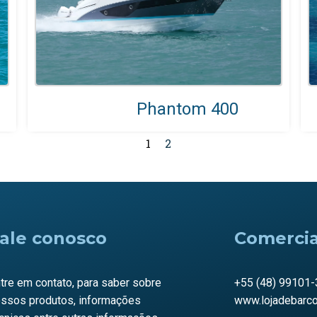
Phantom 400
1
2
ale conosco
Comercia
tre em contato, para saber sobre
+55 (48) 99101
ssos produtos, informações
www.lojadebarc