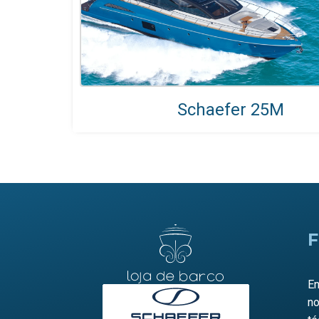
Schaefer 25M
F
En
no